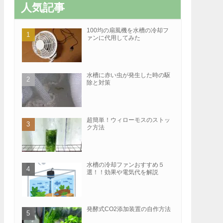
人気記事
100均の扇風機を水槽の冷却フ
ァンに代用してみた
水槽に赤い虫が発生した時の駆
除と対策
超簡単！ウィローモスのストッ
ク方法
水槽の冷却ファンおすすめ５
選！！効果や電気代を解説
発酵式CO2添加装置の自作方法