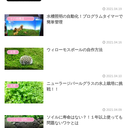
2021.04.19
水槽照明の自動化！プログラムタイマーで
その他機器・用品
簡単管理
2021.04.16
ウィローモスボールの自作方法
水草
2021.04.10
ニューラージパールグラスの水上栽培に挑
水草
戦！！
2021.04.09
ソイルに寿命はない？！１年以上使っても
ソイル・砂利・底砂
問題ないワケとは