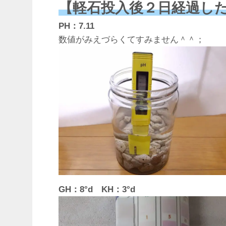
【軽石投入後２日経過し
PH：7.11
数値がみえづらくてすみません＾＾；
GH：8°d KH：3°d