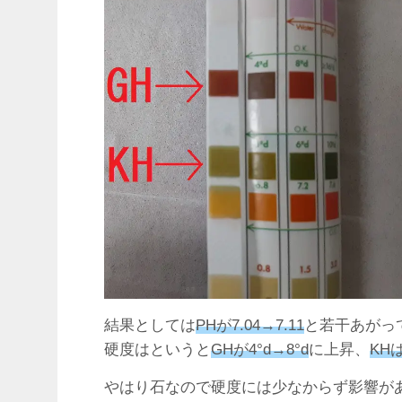
結果としては
PHが7.04→7.11
と若干あがっ
硬度はというと
GHが4°d→8°d
に上昇、
KH
やはり石なので硬度には少なからず影響が