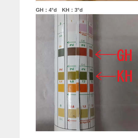
GH：4°d KH：3°d