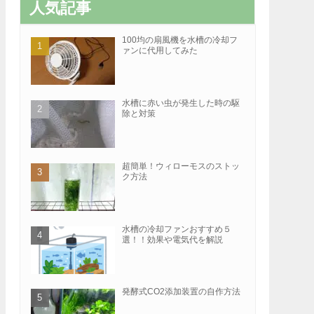
人気記事
100均の扇風機を水槽の冷却フ
ァンに代用してみた
水槽に赤い虫が発生した時の駆
除と対策
超簡単！ウィローモスのストッ
ク方法
水槽の冷却ファンおすすめ５
選！！効果や電気代を解説
発酵式CO2添加装置の自作方法