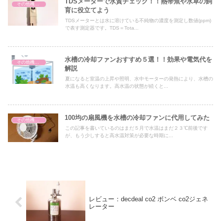
TDSメーターで水質チェック！！熱帯魚や水草の飼
その他機器・用品
育に役立てよう
TDSメーターとは水に溶けている不純物の濃度を測定し数値(ppm)
で表す測定器です。TDS＝Tota...
水槽の冷却ファンおすすめ５選！！効果や電気代を
その他機器・用品
解説
夏になると室温の上昇や照明、水中モーターの発熱により、水槽の
水温も高くなります。高水温の状態が続くと...
100均の扇風機を水槽の冷却ファンに代用してみた
その他機器・用品
この記事を書いているのはまだ５月で水温はまだ２３℃前後です
が、もう少しすると高水温対策が必要な時期に...
レビュー：decdeal co2 ボンベ co2ジェネ
レーター